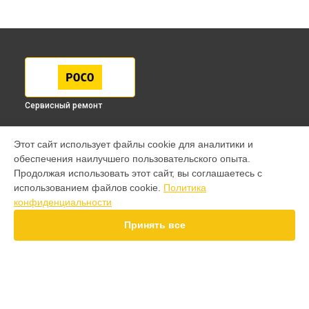
Сервисный ремонт
МОДЕЛИ
Этот сайт использует файлы cookie для аналитики и
обеспечения наилучшего пользовательского опыта.
F7 Pro
Продолжая использовать этот сайт, вы соглашаетесь с
F7 Ultra
использованием файлов cookie.
Политика
F7
конфиденциальности
X7 Pro
X7
Принять все
X6 Pro
M8 Pro
M8
X6
X4
СТРАНИЦЫ
F4