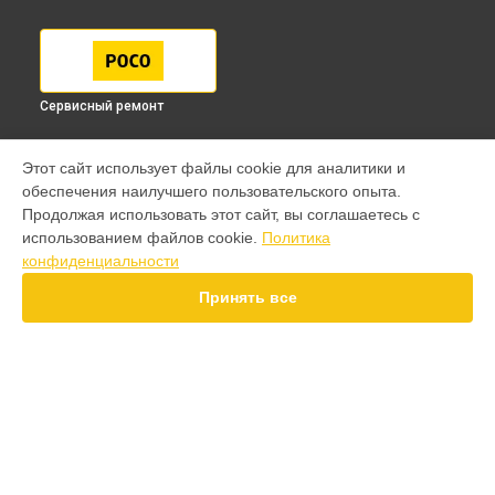
Сервисный ремонт
МОДЕЛИ
Этот сайт использует файлы cookie для аналитики и
обеспечения наилучшего пользовательского опыта.
F7 Pro
Продолжая использовать этот сайт, вы соглашаетесь с
F7 Ultra
использованием файлов cookie.
Политика
F7
конфиденциальности
X7 Pro
X7
Принять все
X6 Pro
M8 Pro
M7 Pro
X6
X4
СТРАНИЦЫ
F4
Гарантия
X5 Pro 5G
Доставка
F3
Контакты