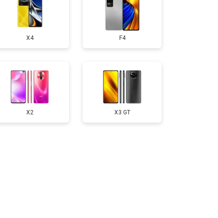
50 ₽
Узнать
X4
F4
750 ₽
Узнать
200 ₽
Узнать
400 ₽
Узнать
X2
X3 GT