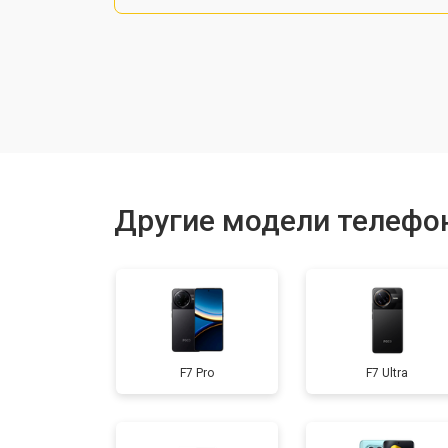
Замена шлейфа
Замена разъема питания
Ремонт камеры
Другие модели телефо
Замена материнской платы
Замена задней крышки
F7 Pro
F7 Ultra
Замена дисплея (экрана)