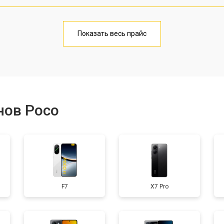
от 40 мин
1
Показать весь прайс
от 20 мин
1
от 40 мин
1
нов Poco
от 30 мин
3
от 30 мин
1
F7
X7 Pro
от 30 мин
2