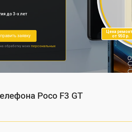
ия до 3-х лет
Цена ремон
править заявку
от 950 р.
 на обработку моих
персональных
телефона Poco F3 GT