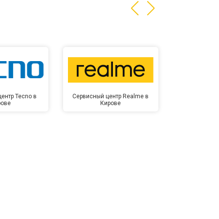
ентр Tecno в
Сервисный центр Realme в
Сервисный 
рове
Кирове
Ки