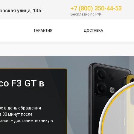
+7 (800) 350-44-53
вская улица, 135
GT
Бесплатно по РФ
NFC
Pro
ГАРАНТИЯ
ДОСТАВКА
Pro
Pro
o F3 GT в
ве в день обращения
з 30 минут после
зная – доставим технику в