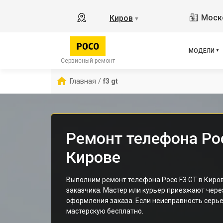
X2
Моско
Киров
▼
X3 
X3 
X3 
МОДЕЛИ
F5 
Сервисный ремонт
F5
Главная
/
f3 gt
F2 
Ремонт телефона Poc
Кирове
Выполним ремонт телефона Poco F3 GT в Киро
заказчика. Мастер или курьер приезжают чере
оформления заказа. Если неисправность серье
мастерскую бесплатно.