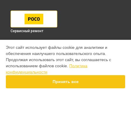
Сервисный ремонт
МОДЕЛИ
Этот сайт использует файлы cookie для аналитики и
обеспечения наилучшего пользовательского опыта.
F7 Pro
Продолжая использовать этот сайт, вы соглашаетесь с
F7 Ultra
использованием файлов cookie.
Политика
F7
конфиденциальности
X7 Pro
X7
Принять все
X6 Pro
M8 Pro
M8
M7 Pro
X6
СТРАНИЦЫ
X4
Гарантия
F4
Доставка
X5 Pro 5G