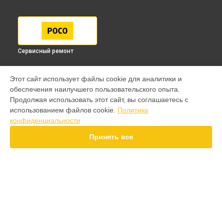
Сервисный ремонт
МОДЕЛИ
Этот сайт использует файлы cookie для аналитики и
обеспечения наилучшего пользовательского опыта.
F7 Pro
Продолжая использовать этот сайт, вы соглашаетесь с
F7 Ultra
использованием файлов cookie.
Политика
F7
конфиденциальности
X7 Pro
X7
Принять все
X6 Pro
M8 Pro
M8
M7 Pro
X6
СТРАНИЦЫ
X4
Гарантия
F4
Доставка
X5 Pro 5G