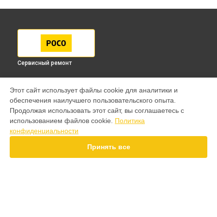
Сервисный ремонт
МОДЕЛИ
Этот сайт использует файлы cookie для аналитики и
обеспечения наилучшего пользовательского опыта.
F7 Pro
Продолжая использовать этот сайт, вы соглашаетесь с
F7 Ultra
использованием файлов cookie.
Политика
F7
конфиденциальности
X7 Pro
X7
Принять все
X6 Pro
M8 Pro
M8
M7 Pro
X6
СТРАНИЦЫ
X4
Гарантия
F4