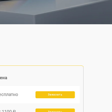
ена
есплатно
Заказать
т 1100 ₽
Заказать