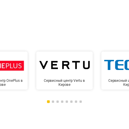
от 60 мин
о
от 10 мин
о
нтр OnePlus в
Сервисный центр Vertu в
Сервисный ц
ове
Кирове
Ки