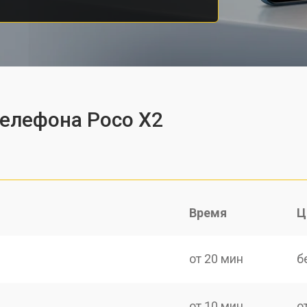
телефона Poco X2
Время
Ц
от 20 мин
б
от 10 мин
о