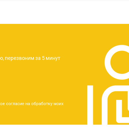
от 40 мин
о
от 30 мин
о
?
от 30 мин
о
, перезвоним за 5 минут
от 30 мин
о
от 30 мин
о
ое согласие на обработку моих
от 20 мин
о