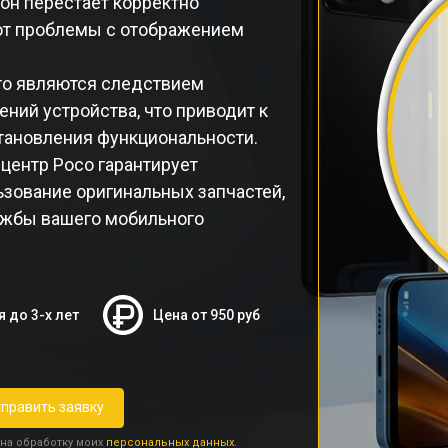
он перестает корректно
ают проблемы с отображением
то являются следствием
ний устройства, что приводит к
тановления функциональности.
ентр Poco гарантирует
зование оригинальных запчастей,
лужбы вашего мобильного
я до 3-х лет
Цена от 950 руб
править заявку
 на обработку моих
персональных данных.