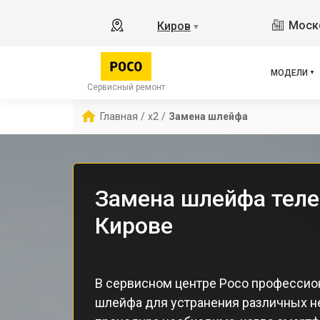
M3 
Моско
Киров
▼
X3 
X3 
X3 
МОДЕЛИ
F5 
Сервисный ремонт
F5
Главная
/
x2
/
Замена шлейфа
F2 
Замена шлейфа теле
Кирове
В сервисном центре Poco профессио
шлейфа для устранения различных н