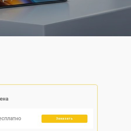
ена
есплатно
Заказать