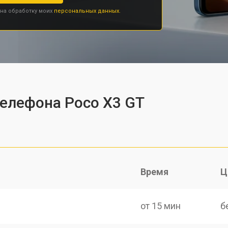
 на обработку моих
персональных данных.
телефона Poco X3 GT
Время
Ц
от 15 мин
б