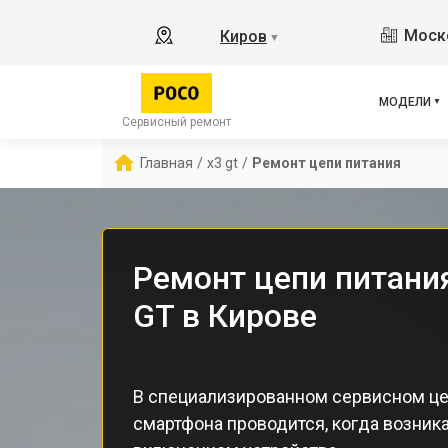
M3 
Моско
Киров
▼
X2
X3 
X3 
МОДЕЛИ
F5 
Сервисный ремонт
F5
Главная
/
x3 gt
/
Ремонт цепи питания
F2 
Ремонт цепи питани
GT в Кирове
В специализированном сервисном це
смартфона проводится, когда возник