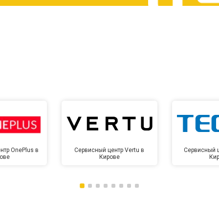
от 60 мин
о
от 10 мин
о
нтр OnePlus в
Сервисный центр Vertu в
Сервисный ц
ове
Кирове
Ки