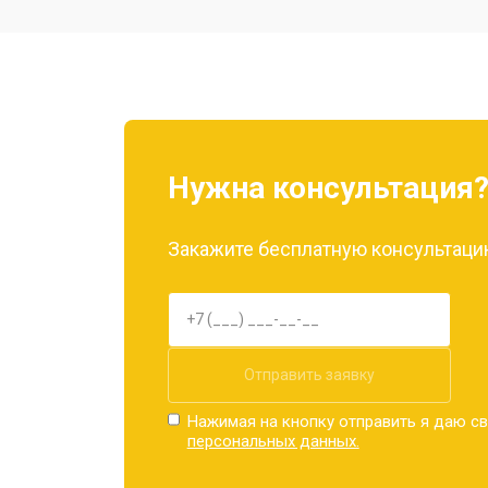
Ремонт камеры
Замена материнской платы
Нужна консультация
Замена задней крышки
Закажите бесплатную консультацию
Замена дисплея (экрана)
Замена аккумулятора
Отправить заявку
Нажимая на кнопку отправить я даю св
персональных данных.
Замена кнопки включения