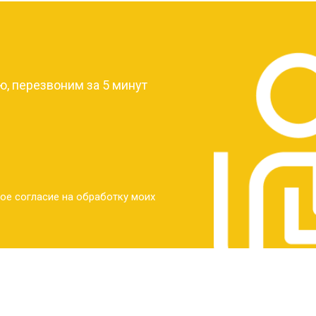
от 30 мин
о
?
от 30 мин
о
, перезвоним за 5 минут
от 30 мин
о
от 30 мин
о
ое согласие на обработку моих
от 20 мин
о
от 60 мин
о
от 10 мин
о