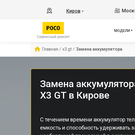
M3 
Моско
Киров
▼
X2
X3 
X3 
МОДЕЛИ
F5 
Сервисный ремонт
F5
Главная
/
x3 gt
/
Замена аккумулятора
F2 
Замена аккумулятор
X3 GT в Кирове
С течением времени аккумулятор те
емкость и способность удерживать з