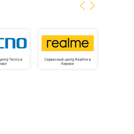
ентр Tecno в
Сервисный центр Realme в
Сервисный 
рове
Кирове
Ки