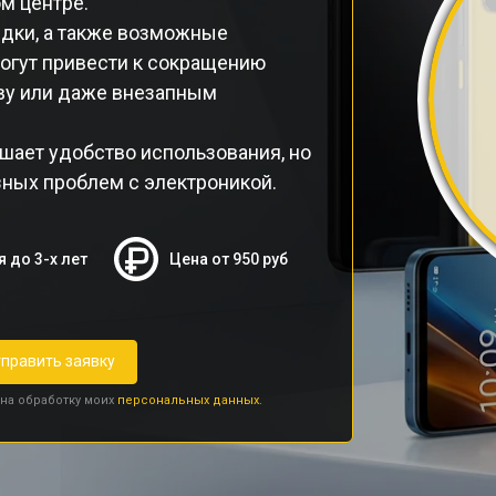
м центре.
ядки, а также возможные
огут привести к сокращению
еву или даже внезапным
шает удобство использования, но
зных проблем с электроникой.
я до 3-х лет
Цена от 950 руб
править заявку
 на обработку моих
персональных данных.