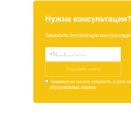
Замена материнской платы
Нужна консультация
Замена задней крышки
Закажите бесплатную консультацию
Замена дисплея (экрана)
Замена аккумулятора
Отправить заявку
Нажимая на кнопку отправить я даю св
персональных данных.
Замена кнопки включения
Ремонт цепи питания
Ремонт динамика