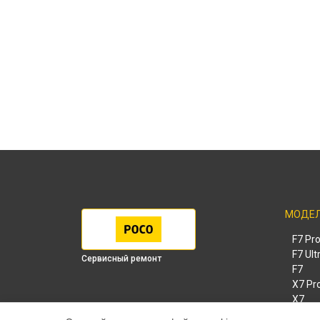
МОДЕ
F7 Pr
F7 Ult
Сервисный ремонт
F7
X7 Pr
X7
X6 Pr