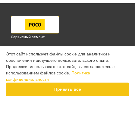
Сервисный ремонт
МОДЕЛИ
Этот сайт использует файлы cookie для аналитики и
обеспечения наилучшего пользовательского опыта.
F7 Pro
Продолжая использовать этот сайт, вы соглашаетесь с
F7 Ultra
использованием файлов cookie.
Политика
F7
конфиденциальности
X7 Pro
X7
Принять все
X6 Pro
M8 Pro
M8
M7 Pro
X6
СТРАНИЦЫ
X4
Гарантия
F4