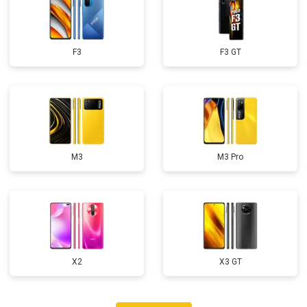
F3
F3 GT
M3
M3 Pro
X2
X3 GT